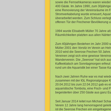
sowie die Fernsehkameras waren wieder 
400 Gäste. Im Jahre 1990, zum 30jährig
eine Renovierung der Vereinsräume im Fo
Stromverkabelung wurde erneuert, Aquari
überarbeitet werden. Zum Schluss verleg
offenen Tür der Frechener Bevölkerung u
1994 wurde Elisabeth Müller 70 Jahre al
Räumlichkeiten platzten aus allen Nähte
Zum 40jährigen Bestehen im Jahr 2000 w
Müller 2001 den Vorsitz im Verein an Helm
2010 wird die Seerose Frechen 50 Jahre. 
Vereinen zeigt sich eine gewisse Vereins
Wanderverein. Die „Seerose“ hat sich auch
Kaffeeklatsch am Sonntagmorgen erfreut s
rund um die Aquaristik bei einer Tasse K
Nach zwei Jahren Ruhe war es mal wieder 
zusammen mit der IGL Regionalgruppe Kö
20.04.2012 bis zum 22.04.2012 gab es ei
aquaristische Tombola, eine Fisch- und 
begeisterten über 250 Gäste aus ganz E
Seit Januar 2014 leitet nun Michael Scha
Verein 12 Jahre lang hervorragend gelei
ist die Seerose Frechen ein eingetragene