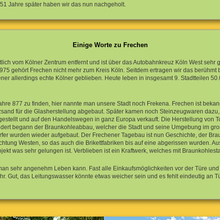
 51 Jahre später haben wir das nun nachgeholt.
Einige Worte zu Frechen
tlich vom Kölner Zentrum entfernt und ist über das Autobahnkreuz Köln West sehr gu
t 1975 gehört Frechen nicht mehr zum Kreis Köln. Seitdem ertragen wir das berühmt
ner allerdings echte Kölner geblieben. Heute leben in insgesamt 9. Stadtteilen 50
Jahre 877 zu finden, hier nannte man unsere Stadt noch Frekena. Frechen ist bek
rzsand für die Glasherstellung abgebaut. Später kamen noch Steinzeugwaren daz
rgestellt und auf den Handelswegen in ganz Europa verkauft. Die Herstellung von To
ert begann der Braunkohleabbau, welcher die Stadt und seine Umgebung im gro
er wurden wieder aufgebaut. Der Frechener Tagebau ist nun Geschichte, der Br
htung Westen, so das auch die Brikettfabriken bis auf eine abgerissen wurden. Aus de
t was sehr gelungen ist. Verblieben ist ein Kraftwerk, welches mit Braunkohlesta
r man sehr angenehm Leben kann. Fast alle Einkaufsmöglichkeiten vor der Türe un
hr. Gut, das Leitungswasser könnte etwas weicher sein und es fehlt eindeutig an 