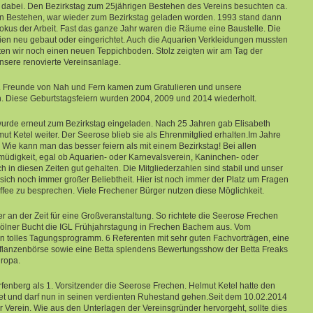
dabei. Den Bezirkstag zum 25jährigen Bestehen des Vereins besuchten ca.
en Bestehen, war wieder zum Bezirkstag geladen worden. 1993 stand dann
kus der Arbeit. Fast das ganze Jahr waren die Räume eine Baustelle. Die
en neu gebaut oder eingerichtet. Auch die Aquarien Verkleidungen mussten
ten wir noch einen neuen Teppichboden. Stolz zeigten wir am Tag der
nsere renovierte Vereinsanlage.
t. Freunde von Nah und Fern kamen zum Gratulieren und unsere
n. Diese Geburtstagsfeiern wurden 2004, 2009 und 2014 wiederholt.
urde erneut zum Bezirkstag eingeladen. Nach 25 Jahren gab Elisabeth
ut Ketel weiter. Der Seerose blieb sie als Ehrenmitglied erhalten.Im Jahre
Wie kann man das besser feiern als mit einem Bezirkstag! Bei allen
müdigkeit, egal ob Aquarien- oder Karnevalsverein, Kaninchen- oder
 in diesen Zeiten gut gehalten. Die Mitgliederzahlen sind stabil und unser
ich noch immer großer Beliebtheit. Hier ist noch immer der Platz um Fragen
affee zu besprechen. Viele Frechener Bürger nutzen diese Möglichkeit.
an der Zeit für eine Großveranstaltung. So richtete die Seerose Frechen
lner Bucht die IGL Frühjahrstagung in Frechen Bachem aus. Vom
n tolles Tagungsprogramm. 6 Referenten mit sehr guten Fachvorträgen, eine
Pflanzenbörse sowie eine Betta splendens Bewertungsshow der Betta Freaks
uropa.
rfenberg als 1. Vorsitzender die Seerose Frechen. Helmut Ketel hatte den
tet und darf nun in seinen verdienten Ruhestand gehen.Seit dem 10.02.2014
r Verein. Wie aus den Unterlagen der Vereinsgründer hervorgeht, sollte dies