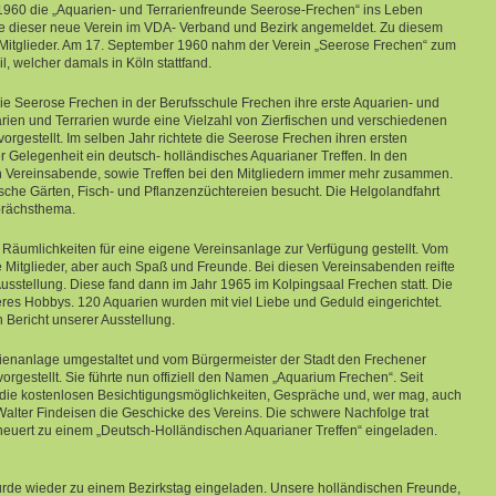
1960 die „Aquarien- und Terrarienfreunde Seerose-Frechen“ ins Leben
 dieser neue Verein im VDA- Verband und Bezirk angemeldet. Zu diesem
lf Mitglieder. Am 17. September 1960 nahm der Verein „Seerose Frechen“ zum
, welcher damals in Köln stattfand.
 die Seerose Frechen in der Berufsschule Frechen ihre erste Aquarien- und
arien und Terrarien wurde eine Vielzahl von Zierfischen und verschiedenen
orgestellt. Im selben Jahr richtete die Seerose Frechen ihren ersten
er Gelegenheit ein deutsch- holländisches Aquarianer Treffen. In den
h Vereinsabende, sowie Treffen bei den Mitgliedern immer mehr zusammen.
sche Gärten, Fisch- und Pflanzenzüchtereien besucht. Die Helgolandfahrt
prächsthema.
Räumlichkeiten für eine eigene Vereinsanlage zur Verfügung gestellt. Vom
ie Mitglieder, aber auch Spaß und Freunde. Bei diesen Vereinsabenden reifte
sstellung. Diese fand dann im Jahr 1965 im Kolpingsaal Frechen statt. Die
seres Hobbys. 120 Aquarien wurden mit viel Liebe und Geduld eingerichtet.
 Bericht unserer Ausstellung.
ienanlage umgestaltet und vom Bürgermeister der Stadt den Frechener
vorgestellt. Sie führte nun offiziell den Namen „Aquarium Frechen“. Seit
 die kostenlosen Besichtigungsmöglichkeiten, Gespräche und, wer mag, auch
Walter Findeisen die Geschicke des Vereins. Die schwere Nachfolge trat
neuert zu einem „Deutsch-Holländischen Aquarianer Treffen“ eingeladen.
rde wieder zu einem Bezirkstag eingeladen. Unsere holländischen Freunde,