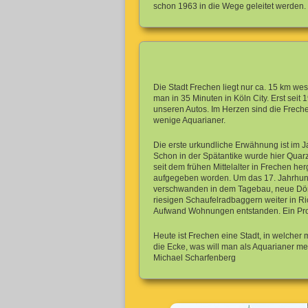
schon 1963 in die Wege geleitet werden.
Die Stadt Frechen liegt nur ca. 15 km wes
man in 35 Minuten in Köln City. Erst sei
unseren Autos. Im Herzen sind die Freche
wenige Aquarianer.
Die erste urkundliche Erwähnung ist im 
Schon in der Spätantike wurde hier Qua
seit dem frühen Mittelalter in Frechen he
aufgegeben worden. Um das 17. Jahrhund
verschwanden in dem Tagebau, neue Dörf
riesigen Schaufelradbaggern weiter in Ric
Aufwand Wohnungen entstanden. Ein Projek
Heute ist Frechen eine Stadt, in welche
die Ecke, was will man als Aquarianer me
Michael Scharfenberg