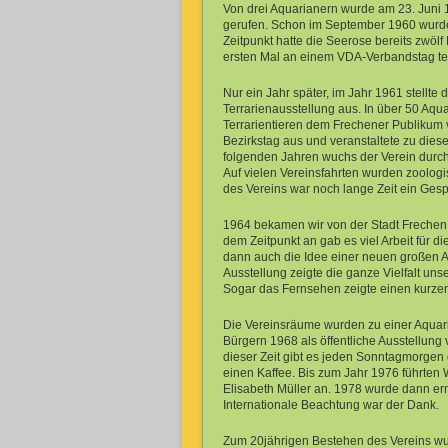
Von drei Aquarianern wurde am 23. Juni 
gerufen. Schon im September 1960 wurde
Zeitpunkt hatte die Seerose bereits zwö
ersten Mal an einem VDA-Verbandstag teil
Nur ein Jahr später, im Jahr 1961 stellte
Terrarienausstellung aus. In über 50 Aqu
Terrarientieren dem Frechener Publikum v
Bezirkstag aus und veranstaltete zu dies
folgenden Jahren wuchs der Verein durc
Auf vielen Vereinsfahrten wurden zoologi
des Vereins war noch lange Zeit ein Ges
1964 bekamen wir von der Stadt Frechen 
dem Zeitpunkt an gab es viel Arbeit für d
dann auch die Idee einer neuen großen Au
Ausstellung zeigte die ganze Vielfalt un
Sogar das Fernsehen zeigte einen kurzen
Die Vereinsräume wurden zu einer Aquar
Bürgern 1968 als öffentliche Ausstellung 
dieser Zeit gibt es jeden Sonntagmorgen
einen Kaffee. Bis zum Jahr 1976 führten 
Elisabeth Müller an. 1978 wurde dann er
Internationale Beachtung war der Dank.
Zum 20jährigen Bestehen des Vereins wu