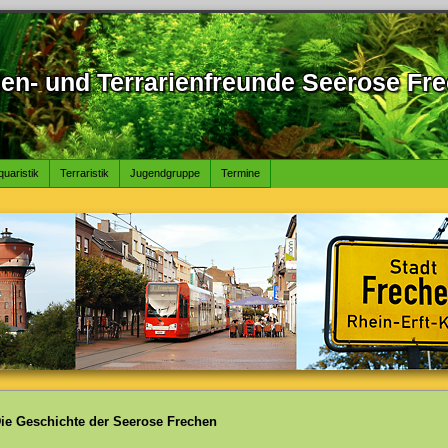
en- und Terrarienfreunde Seerose Fre
quaristik
Terraristik
Jugendgruppe
Termine
ie Geschichte der Seerose Frechen