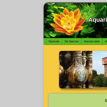
Aquari
Startseite
Die Seerose
Seerose aktiv
A
Menü
Menü
D