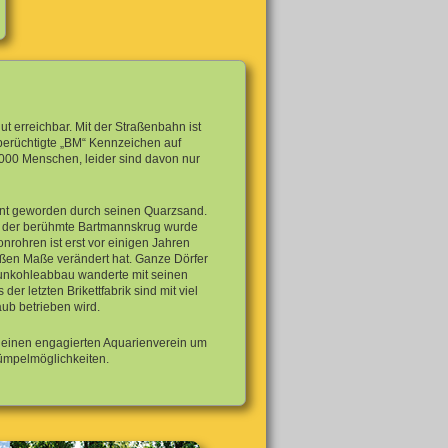
t erreichbar. Mit der Straßenbahn ist
 berüchtigte „BM“ Kennzeichen auf
.000 Menschen, leider sind davon nur
annt geworden durch seinen Quarzsand.
u, der berühmte Bartmannskrug wurde
nrohren ist erst vor einigen Jahren
ßen Maße verändert hat. Ganze Dörfer
aunkohleabbau wanderte mit seinen
r letzten Brikettfabrik sind mit viel
ub betrieben wird.
d einen engagierten Aquarienverein um
Tümpelmöglichkeiten.